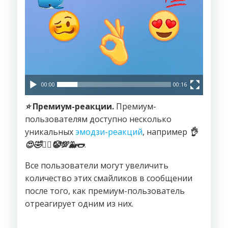
00:00
00:16
⭐️
Премиум-реакции.
Премиум-
пользователям доступно несколько
уникальных
эмодзи-реакций
, например
👌
😍
🤣
❤️‍🔥
🤡
💯
🐳
🌭
.
Все пользователи могут увеличить
количество этих смайликов в сообщении
после того, как премиум-пользователь
отреагирует одним из них.