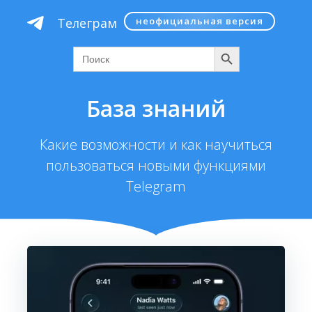
Перейти
Телеграм
неофициальная версия
к
содержимому
Поиск
Search
for:
База знаний
Какие возможности и как научиться
пользоваться новыми функциями
Telegram