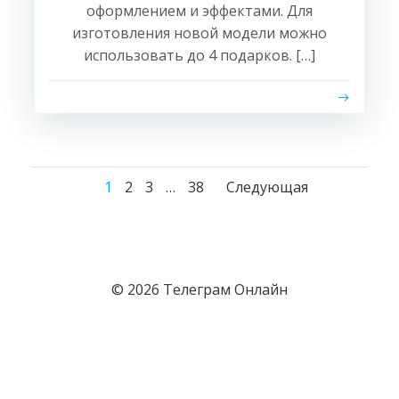
оформлением и эффектами. Для
изготовления новой модели можно
использовать до 4 подарков. […]
Навигация
Навигация
Навигация
Страница
Страница
Страница
Страница
1
2
3
…
38
Следующая
по
по
по
записям
записям
записям
© 2026 Телеграм Онлайн