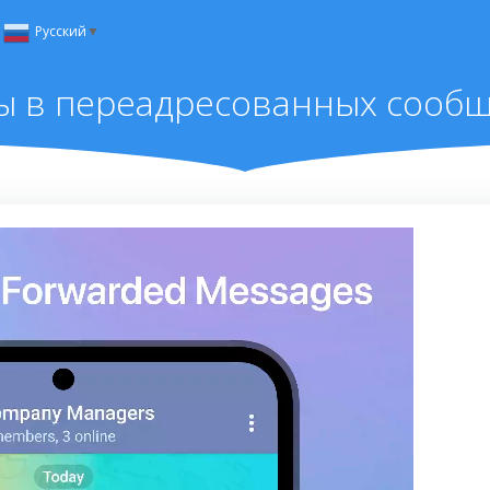
Русский
▼
ы в переадресованных сообщ