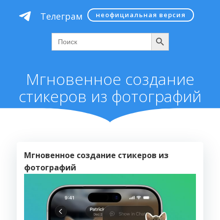
Перейти
Телеграм
неофициальная версия
к
содержимому
Поиск
Search
for:
Мгновенное создание
стикеров из фотографий
Мгновенное создание стикеров из
фотографий