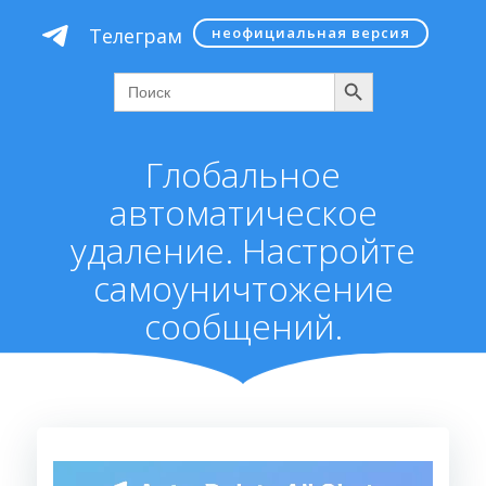
Перейти
Телеграм
неофициальная версия
к
содержимому
Поиск
Search
for:
Глобальное
автоматическое
удаление. Настройте
самоуничтожение
сообщений.
Видеоплеер