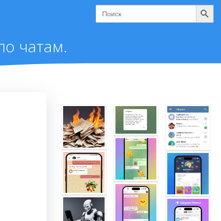
Поиск
Search
for:
о чатам.