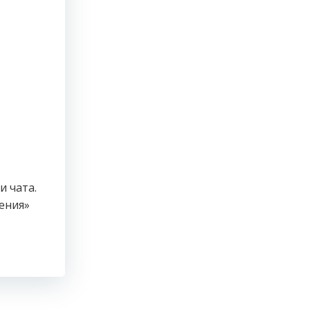
и чата.
ения»