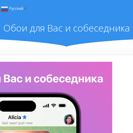
Русский
▼
Обои для Вас и собеседника