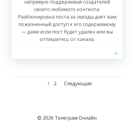
напрямую поддерживая создателей
своего любимого контента.
Разблокировка поста за звезды даёт вам
пожизненный доступ к его содержимому
— даже если пост будет удалён или вы
отпишитесь от канала.
Навигация
Навигация
Навигация
Страница
Страница
1
2
Следующая
по
по
по
записям
записям
записям
© 2026 Телеграм Онлайн