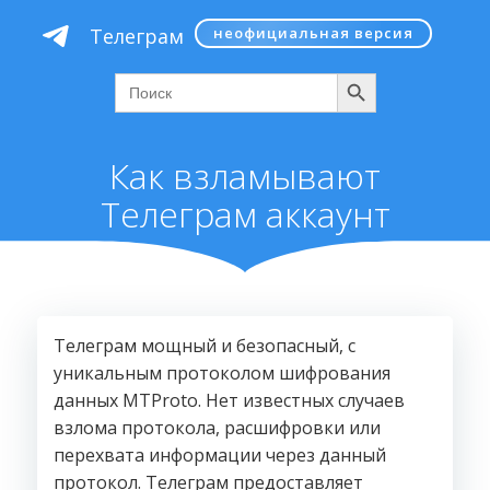
Перейти
Телеграм
неофициальная версия
к
содержимому
Поиск
Search
for:
Как взламывают
Телеграм аккаунт
Телеграм мощный и безопасный, с
уникальным протоколом шифрования
данных MTProto. Нет известных случаев
взлома протокола, расшифровки или
перехвата информации через данный
протокол. Телеграм предоставляет